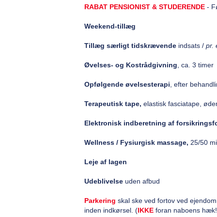
RABAT PENSIONIST & STUDERENDE
- F
Weekend-tillæg
Tillæg særligt tidskrævende
indsats /
pr.
Øvelses- og Kostrådgivning
, ca. 3 time
Opfølgende øvelsesterapi
, efter behandl
Terapeutisk tape,
elastisk fasciatape, ø
Elektronisk indberetning af forsikringsf
Wellness / Fysiurgisk massage,
25/50 mi
Leje af lagen
Udeblivelse
uden afbud
Parkering
skal ske ved fortov ved ejendom
inden indkørsel. (
IKKE
foran naboens hæk!