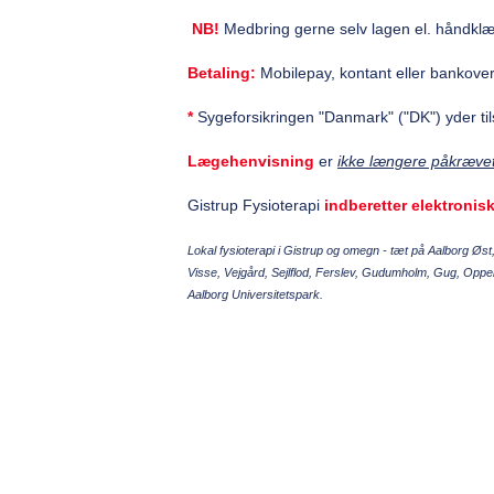
NB!
Medbring gerne selv lagen el. håndklæd
Betaling:
Mobilepay, kontant eller bankover
*
Sygeforsikringen "Danmark" ("DK") yder ti
Lægehenvisning
er
ikke længere påkræve
Gistrup Fysioterapi
indberetter elektronis
Lokal fysioterapi i Gistrup og omegn - tæt på Aalborg Øst
Visse, Vejgård, Sejlflod, Ferslev, Gudumholm, Gug, Opp
Aalborg Universitetspark.