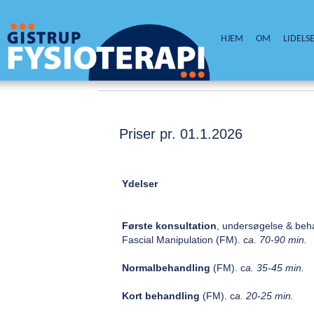
HJEM
OM
LIDELS
Priser pr. 01.1.2026
Ydelser
Første konsultation
, undersøgelse & beh
Fascial Manipulation (FM). c
a. 70-90 min. 
Normalbehandling
(FM). c
a. 35-45 min. 
Kort behandling
(FM). c
a. 20-25 min. (